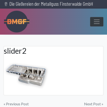
Die Gießereien der Metallguss Finsterwalde GmbH
Skip
to
content
slider2
Post
« Previous Post
Next Post »