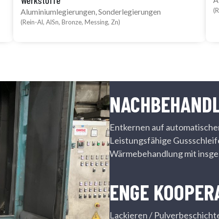
Werkstoffe
(R
Aluminiumlegierungen, Sonderlegierungen
(Rein-Al, AlSn, Bronze, Messing, Zn)
NACHBEHAND
Entkernen auf automatische
Leistungsfähige Gussschleif
Wärmebehandlung mit insge
ENGE KOOPER
Lackieren / Pulverbeschicht