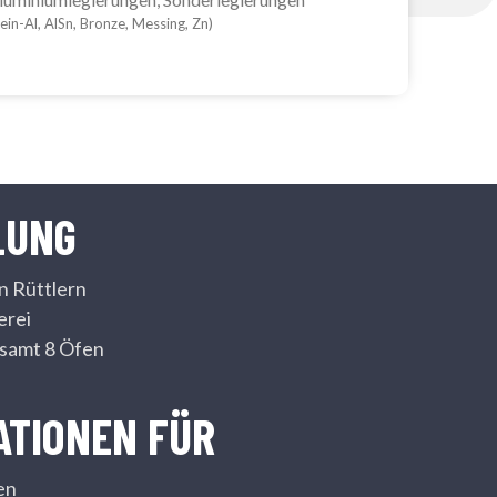
ein-Al, AlSn, Bronze, Messing, Zn)
LUNG
n Rüttlern
erei
samt 8 Öfen
ATIONEN FÜR
en