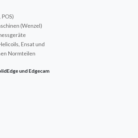
, POS)
aschinen (Wenzel)
messgeräte
licoils, Ensat und
hen Normteilen
olidEdge und Edgecam