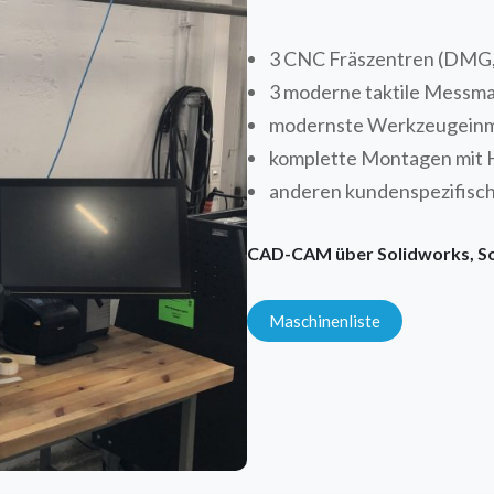
3 CNC Fräszentren (DMG
3 moderne taktile Messm
modernste Werkzeugein
komplette Montagen mit He
anderen kundenspezifisc
CAD-CAM über Solidworks, S
Maschinenliste