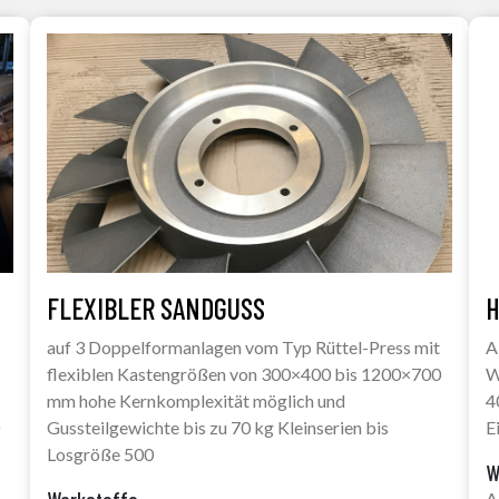
FLEXIBLER SANDGUSS
H
auf 3 Doppelformanlagen vom Typ Rüttel-Press mit
A
flexiblen Kastengrößen von 300×400 bis 1200×700
W
mm hohe Kernkomplexität möglich und
4
Gussteilgewichte bis zu 70 kg Kleinserien bis
E
Losgröße 500
W
A