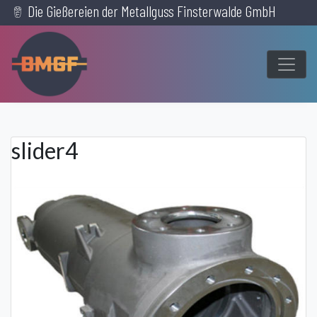
Die Gießereien der Metallguss Finsterwalde GmbH
Skip
to
content
slider4